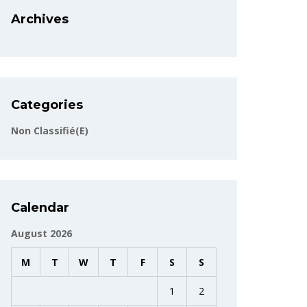
Archives
Categories
Non Classifié(e)
Calendar
August 2026
M
T
W
T
F
S
S
1
2