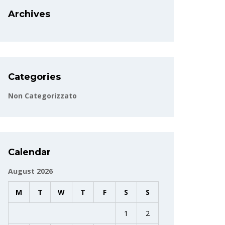
Archives
Categories
Non Categorizzato
Calendar
August 2026
M
T
W
T
F
S
S
1
2