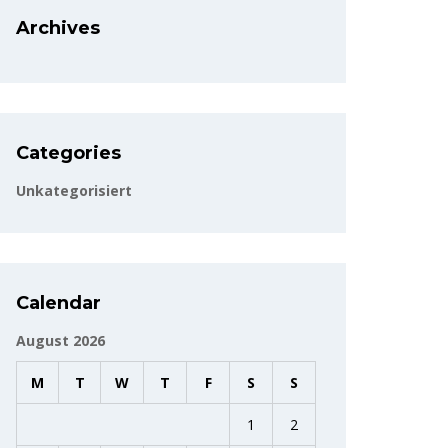
Archives
Categories
Unkategorisiert
Calendar
August 2026
M
T
W
T
F
S
S
1
2