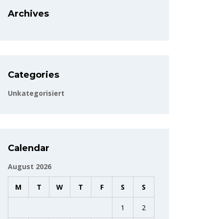
Archives
Categories
Unkategorisiert
Calendar
August 2026
M
T
W
T
F
S
S
1
2