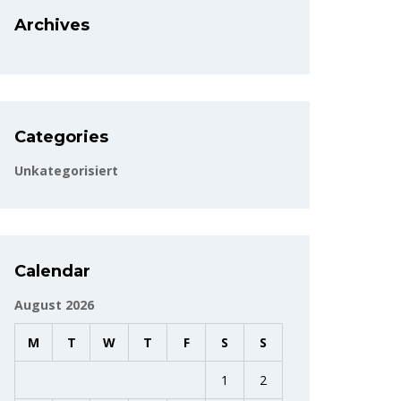
Archives
Categories
Unkategorisiert
Calendar
August 2026
M
T
W
T
F
S
S
1
2